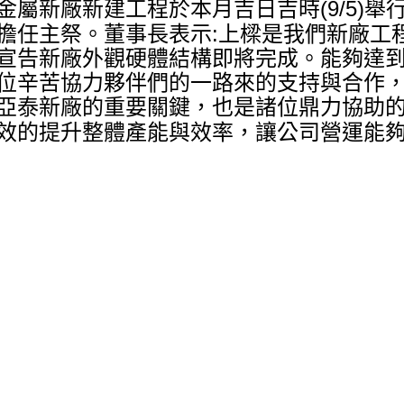
(9/5)
金屬新廠新建工程於本月吉日吉時
舉
:
擔任主祭
。
董事長表示
上樑是我們新廠工
宣告新廠外觀硬體結構即將完成
。
能夠達
位辛苦協力夥伴們的一路來的支持與合作
亞泰新廠的重要關鍵，也是諸位鼎力協助
效的提升整體產能與效率，讓公司營運能