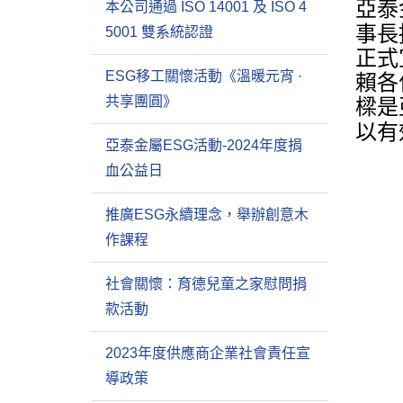
亞泰
本公司通過 ISO 14001 及 ISO 4
事長
5001 雙系統認證
正式
ESG移工關懷活動《溫暖元宵 ·
賴各
共享團圓》
樑是
以有
亞泰金屬ESG活動-2024年度捐
血公益日
推廣ESG永續理念，舉辦創意木
作課程
社會關懷：育德兒童之家慰問捐
款活動
2023年度供應商企業社會責任宣
導政策