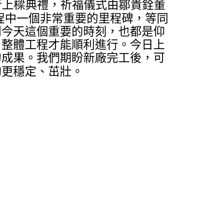
行上樑典禮
，祈福儀式
由鄒貴銓董
程中一個非常重要的里程碑，等同
到今天這個重要的時刻，也都是仰
，整體工程才能順利進行。今日上
的成果
。
我們期盼新廠完工後
，可
夠更穩定、茁壯。