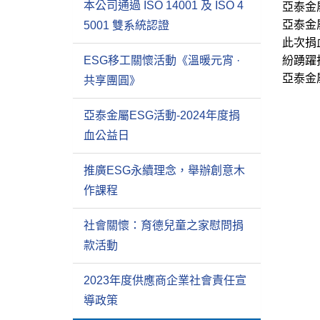
本公司通過 ISO 14001 及 ISO 4
亞泰金
亞泰金
5001 雙系統認證
此次捐
ESG移工關懷活動《溫暖元宵 ·
紛踴躍
亞泰金
共享團圓》
亞泰金屬ESG活動-2024年度捐
血公益日
推廣ESG永續理念，舉辦創意木
作課程
社會關懷：育德兒童之家慰問捐
款活動
2023年度供應商企業社會責任宣
導政策