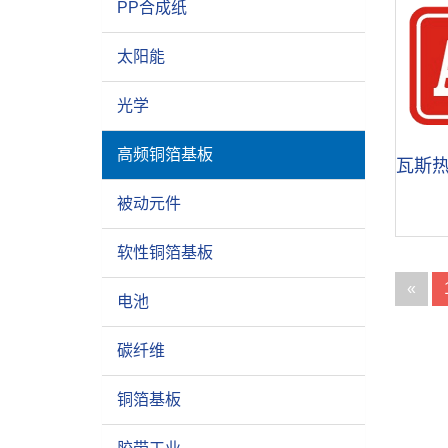
PP合成纸
太阳能
光学
高频铜箔基板
瓦斯热
被动元件
软性铜箔基板
«
电池
碳纤维
铜箔基板