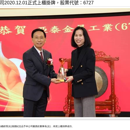
司
2020.12.01
正式上櫃掛牌，股票代號：
6727
總經理(右)致贈紀念品予本公司鄒貴銓董事長(左)，恭賀上櫃掛牌成功。