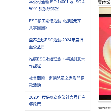
本公司通過 ISO 14001 及 ISO 4
賀
!
本公
5001 雙系統認證
ESG移工關懷活動《溫暖元宵 ·
共享團圓》
亞泰金屬ESG活動-2024年度捐
血公益日
推廣ESG永續理念，舉辦創意木
作課程
社會關懷：育德兒童之家慰問捐
款活動
2023年度供應商企業社會責任宣
導政策
櫃買中心李愛玲