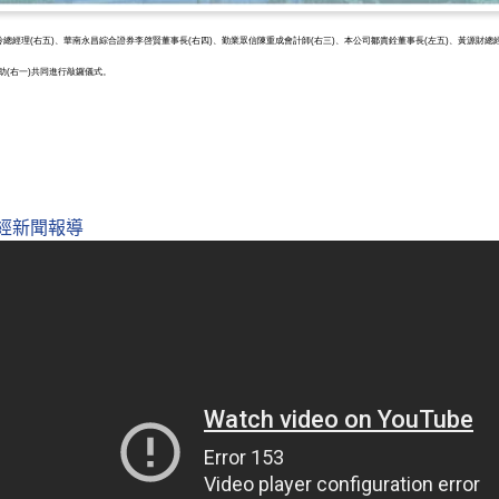
總經理(右五)、華南永昌綜合證券李啓賢董事長(右四)、勤業眾信陳重成會計師(右三)、本公司鄒貴銓董事長(左五)、黃源財總經理
助(右一)共同進行敲鑼儀式。
經新聞報導