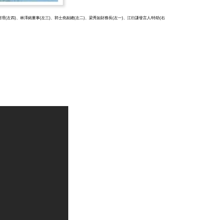
(左四)、林澤銘董事(左三)、郭士堯副總(左二)、梁秀如財務長(左一)、江衍謙發言人/特助(右