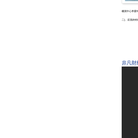
櫃買中心李愛玲
二)、莊英鈞特
非凡財