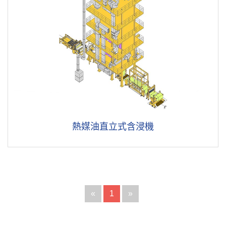
熱媒油直立式含浸機
«
1
»